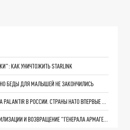
ТКИ": КАК УНИЧТОЖИТЬ STARLINK
. НО БЕДЫ ДЛЯ МАЛЫШЕЙ НЕ ЗАКОНЧИЛИСЬ
"ОЧЕНЬ ПЛОХИЕ НОВОСТИ": БОЛЬШАЯ ОШИБКА PALANTIR В РОССИИ. СТРАНЫ НАТО ВПЕРВЫЕ ЗА СВО ОСТАНОВИЛИ ПОСТАВКИ ОРУЖИЯ. ВСУ ТЕРЯЮТ ПРИГРАНИЧЬЕ?
ТРИ ГЛАВНЫХ ИНСАЙДА ОБ СВО. ОТМЕНА МОБИЛИЗАЦИИ И ВОЗВРАЩЕНИЕ "ГЕНЕРАЛА АРМАГЕДДОНА"? ОТЛИЧНЫЕ НОВОСТИ, КОТОРЫЕ ЖДАЛИ ВСЕ