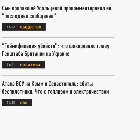
Сын пропавшей Усольцевой прокомментировал её
"последнее сообщение"
14:33
ОБЩЕСТВО
"Геймификация убийств": что шокировало главу
Генштаба Британии на Украине
14:21
ПОЛИТИКА
Атака ВСУ на Крым и Севастополь: сбиты
беспилотники. Что с топливом и электричеством
14:20
СВО