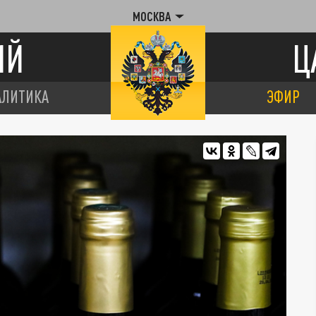
МОСКВА
ИЙ
Ц
АЛИТИКА
ЭФИР