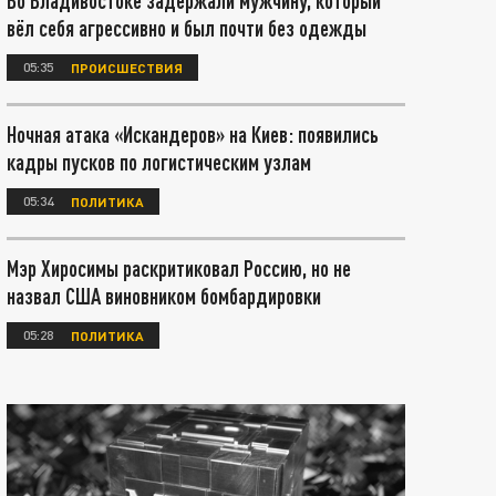
Во Владивостоке задержали мужчину, который
вёл себя агрессивно и был почти без одежды
05:35
ПРОИСШЕСТВИЯ
Ночная атака «Искандеров» на Киев: появились
кадры пусков по логистическим узлам
05:34
ПОЛИТИКА
Мэр Хиросимы раскритиковал Россию, но не
назвал США виновником бомбардировки
05:28
ПОЛИТИКА