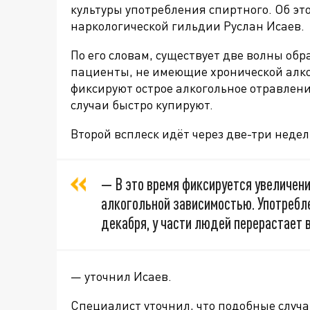
культуры употребления спиртного. Об э
наркологической гильдии Руслан Исаев.
По его словам, существует две волны об
пациенты, не имеющие хронической алког
фиксируют острое алкогольное отравлен
случаи быстро купируют.
Второй всплеск идёт через две-три неде
— В это время фиксируется увеличен
алкогольной зависимостью. Употребле
декабря, у части людей перерастает 
— уточнил Исаев.
Специалист уточнил, что подобные случа