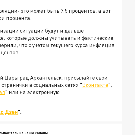
фляции- это может быть 7,5 процентов, а вот
ри процента.
лизации ситуации будут и дальше
е, которые должны учитывать и фактические,
рили, что с учетом текущего курса инфляция
оцентов.
ей Царьград Архангельск, присылайте свои
странички в социальных сетях "
Вконтакте
",
ал
" или на электронную
с.Дзен
".
сывайтесь на наши каналы