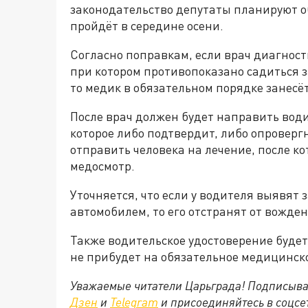
законодательство депутаты планируют об
пройдёт в середине осени.
Согласно поправкам, если врач диагност
при котором противопоказано садиться з
то медик в обязательном порядке занесё
После врач должен будет направить вод
которое либо подтвердит, либо опровергн
отправить человека на лечение, после ко
медосмотр.
Уточняется, что если у водителя выявят
автомобилем, то его отстранят от вожден
Также водительское удостоверение буде
не прибудет на обязательное медицинск
Уважаемые читатели Царьграда! Подписыва
Дзен
и
Telegram
и присоединяйтесь в соцс