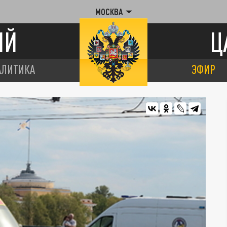
МОСКВА
ИЙ
Ц
АЛИТИКА
ЭФИР