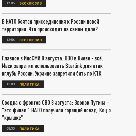
17:05
ЭКСКЛЮЗИВ
В НАТО боятся присоединения к России новой
территории. Что происходит на самом деле?
13:56
ЭКСКЛЮЗИВ
Главное в ИноСМИ 8 августа: ПВО в Киеве - всё.
Маск запретил использовать Starlink для атак
вглубь России. Украине запретили бить по КТК
11:00
ПОЛИТИКА
Сводка с фронтов СВО 8 августа: Звонок Путина –
"это финал". НАТО получила горящий поезд. Коц о
"крышке"
08:30
ПОЛИТИКА