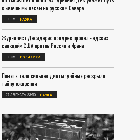
40 тысяч лет в болотах: древняя ДНК укажет путь
к «вечным» лесам на русском Севере
00:15
НАУКА
Журналист Десидерио предрёк провал «адских
санкций» США против России и Ирана
00:05
ПОЛИТИКА
Память тела сильнее диеты: учёные раскрыли
тайну ожирения
07 АВГУСТА 23:50
НАУКА