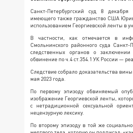
Санкт-Петербургский суд 8 декабря
имеющего также гражданство США Юрия 
использованием Георгиевской ленты в у
В частности, как отмечается в инфо
Смольнинского районного суда Санкт-П
следственных органов о заключении
обвинение по ч.4 ст.354.1 УК России — р
Следствие собрало доказательства вины 
мая 2023 года.
По первому эпизоду обвиняемый опуб
изображение Георгиевской ленты, котор
с нетрадиционной сексуальной ориен
нецензурную лексику.
По второму эпизоду в той же социальн
мертвого тела, которую он подписал: «ка