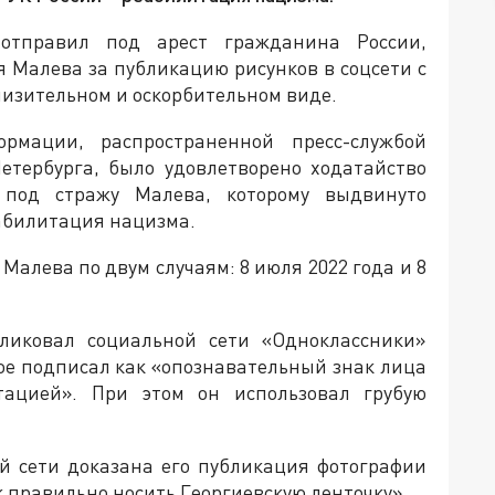
 отправил под арест гражданина России,
Малева за публикацию рисунков в соцсети с
низительном и оскорбительном виде.
рмации, распространенной пресс-службой
етербурга, было удовлетворено ходатайство
 под стражу Малева, которому выдвинуто
еабилитация нацизма.
Малева по двум случаям: 8 июля 2022 года и 8
ликовал социальной сети «Одноклассники»
ое подписал как «опознавательный знак лица
тацией». При этом он использовал грубую
ой сети доказана его публикация фотографии
к правильно носить Георгиевскую ленточку».