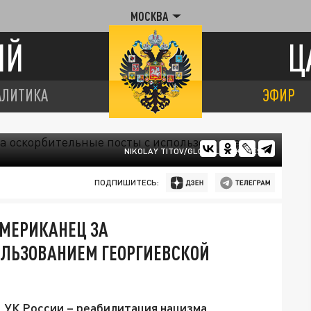
МОСКВА
ИЙ
Ц
АЛИТИКА
ЭФИР
NIKOLAY TITOV/GLOBALLOOKPRESS
ПОДПИШИТЕСЬ:
АМЕРИКАНЕЦ ЗА
ОЛЬЗОВАНИЕМ ГЕОРГИЕВСКОЙ
1 УК России – реабилитация нацизма.