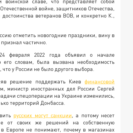
 воинской славе, что представляет собой
 Отечественной войне, защитников Отечества,
и достоинства ветеранов ВОВ, и конкретно К.,
ссию отметить новогодние праздники, вину в
 признал частично.
24 февраля 2022 года объявил о начале
о его словам, была вызвана необходимость
что у России не было другого выбора.
иняв решение поддержать Киев
финансовой
тим, министр иностранных дел России Сергей
 задачи спецоперации на Украине изменились,
лько территорий Донбасса.
овить
русских могут санкции
, а потому несет
ие от своих же решений на собственную
 в Европе не понимают, почему в магазинах