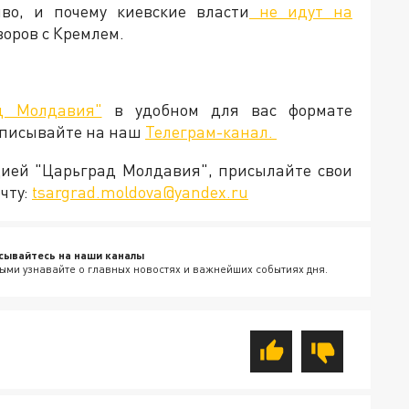
во, и почему киевские власти
не идут на
говоров с Кремлем.
д Молдавия"
в удобном для вас формате
дписывайте на наш
Телеграм-канал.
кцией "Царьград Молдавия", присылайте свои
чту:
tsargrad.moldova@yandex.ru
сывайтесь на наши каналы
ыми узнавайте о главных новостях и важнейших событиях дня.