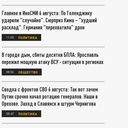
Главное в ИноСМИ 6 августа: По Геленджику
ударили "случайно". Сюрприз Кима – "худший
расклад". Германия "перехватила" дрон
11:00
ПОЛИТИКА
В городе дым, сбиты десятки БПЛА: Ярославль
пережил мощную атаку ВСУ - ситуация в регионах
08:56
ОБЩЕСТВО
Сводка с фронтов СВО 6 августа: Так вот зачем
Путин срочно начал ротацию генералов. Наши в
Орехове. Заход в Славянск и штурм Чернигова
08:47
ПОЛИТИКА