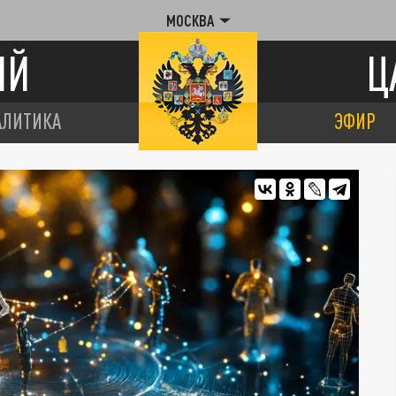
МОСКВА
ИЙ
Ц
АЛИТИКА
ЭФИР