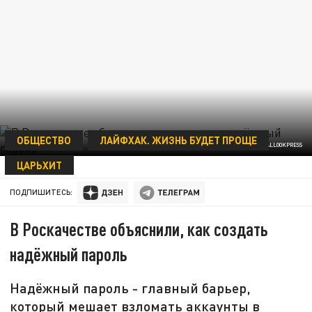
ОБЩЕСТВО
ЛАЙФХАК. ЖИЗНЬ БУДЕТ ПРОЩЕ
NIKOLAY GYNGAZOV/GLOBALLOOKPRESS
ЦАРЬХИТ
28 ИЮЛЯ 16:48
ПОДПИШИТЕСЬ:
В Роскачестве объяснили, как создать
надёжный пароль
Надёжный пароль - главный барьер,
который мешает взломать аккаунты в