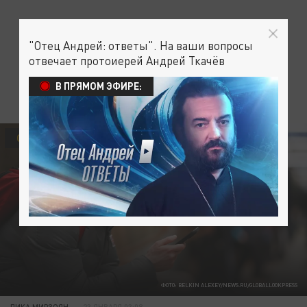
"Отец Андрей: ответы". На ваши вопросы
отвечает протоиерей Андрей Ткачёв
В ПРЯМОМ ЭФИРЕ:
ОБЩЕСТВО
ФОТО: BELKIN ALEXEY/NEWS.RU/GLOBALLOOKPRESS
ЛИКА МИРЗОЯН
23 ЯНВАРЯ 03:08