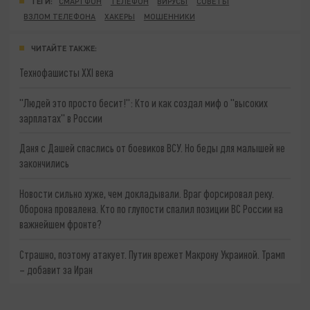
ТЕГИ:
СМАРТФОН
ТЕЛЕФОН
ВИРУСЫ
СОВЕТЫ
ВЗЛОМ ТЕЛЕФОНА
ХАКЕРЫ
МОШЕННИКИ
ЧИТАЙТЕ ТАКЖЕ:
Технофашисты XXI века
"Людей это просто бесит!": Кто и как создал миф о "высоких
зарплатах" в России
Даня с Дашей спаслись от боевиков ВСУ. Но беды для малышей не
закончились
Новости сильно хуже, чем докладывали. Враг форсировал реку.
Оборона провалена. Кто по глупости спалил позиции ВС России на
важнейшем фронте?
Страшно, поэтому атакует. Путин врежет Макрону Украиной. Трамп
– добавит за Иран