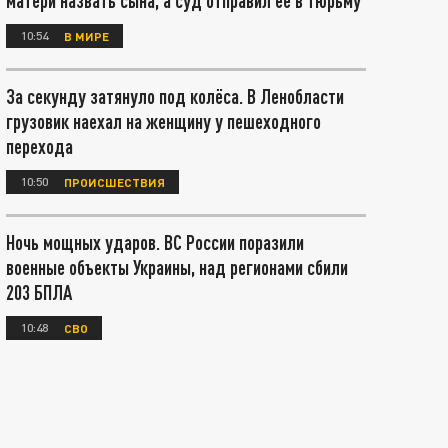
матери назвать сына, а суд отправил ее в тюрьму
10:54
В МИРЕ
За секунду затянуло под колёса. В Ленобласти
грузовик наехал на женщину у пешеходного
перехода
10:50
ПРОИСШЕСТВИЯ
Ночь мощных ударов. ВС России поразили
военные объекты Украины, над регионами сбили
203 БПЛА
10:48
СВО