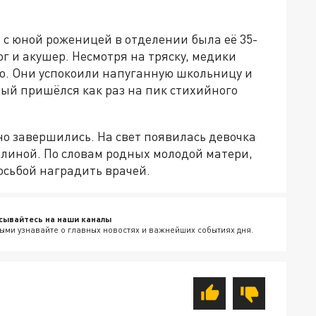
е с юной роженицей в отделении была её 35-
ог и акушер. Несмотря на тряску, медики
о. Они успокоили напуганную школьницу и
рый пришёлся как раз на пик стихийного
но завершились. На свет появилась девочка
елиной. По словам родных молодой матери,
осьбой наградить врачей.
сывайтесь на наши каналы
ыми узнавайте о главных новостях и важнейших событиях дня.