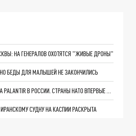
ОСКВЫ: НА ГЕНЕРАЛОВ ОХОТЯТСЯ "ЖИВЫЕ ДРОНЫ"
. НО БЕДЫ ДЛЯ МАЛЫШЕЙ НЕ ЗАКОНЧИЛИСЬ
"ОЧЕНЬ ПЛОХИЕ НОВОСТИ": БОЛЬШАЯ ОШИБКА PALANTIR В РОССИИ. СТРАНЫ НАТО ВПЕРВЫЕ ЗА СВО ОСТАНОВИЛИ ПОСТАВКИ ОРУЖИЯ. ВСУ ТЕРЯЮТ ПРИГРАНИЧЬЕ?
О ИРАНСКОМУ СУДНУ НА КАСПИИ РАСКРЫТА