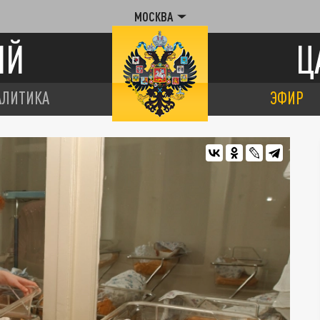
МОСКВА
ИЙ
Ц
АЛИТИКА
ЭФИР