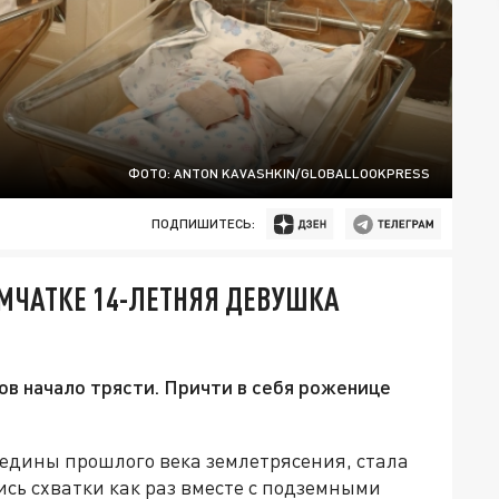
ФОТО: ANTON KAVASHKIN/GLOBALLOOKPRESS
ПОДПИШИТЕСЬ:
АМЧАТКЕ 14-ЛЕТНЯЯ ДЕВУШКА
ров начало трясти. Причти в себя роженице
редины прошлого века землетрясения, стала
ись схватки как раз вместе с подземными