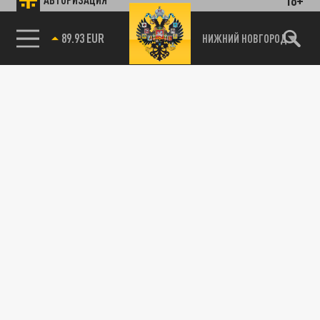
89.93 EUR
НИЖНИЙ НОВГОРОД
115093, г. Москва, переулок Партийный,
д.1, к.57, стр.3, эт.1, пом.I, ком.45
Тел.:
+7 (495) 374-77-73
info@tsargrad.tv