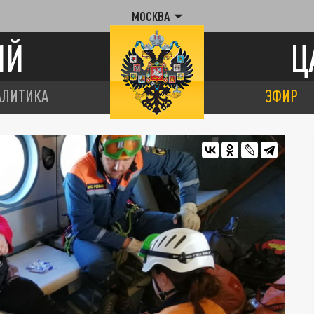
МОСКВА
ИЙ
Ц
АЛИТИКА
ЭФИР