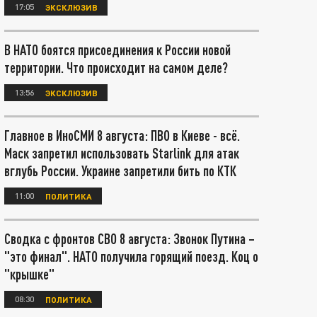
17:05
ЭКСКЛЮЗИВ
В НАТО боятся присоединения к России новой
территории. Что происходит на самом деле?
13:56
ЭКСКЛЮЗИВ
Главное в ИноСМИ 8 августа: ПВО в Киеве - всё.
Маск запретил использовать Starlink для атак
вглубь России. Украине запретили бить по КТК
11:00
ПОЛИТИКА
Сводка с фронтов СВО 8 августа: Звонок Путина –
"это финал". НАТО получила горящий поезд. Коц о
"крышке"
08:30
ПОЛИТИКА