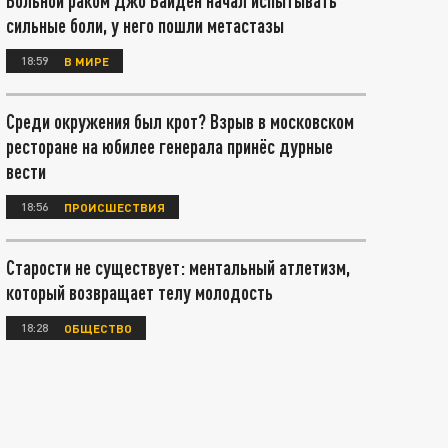
Больной раком Джо Байден начал испытывать
сильные боли, у него пошли метастазы
18:59
В МИРЕ
Среди окружения был крот? Взрыв в московском
ресторане на юбилее генерала принёс дурные
вести
18:56
ПРОИСШЕСТВИЯ
Старости не существует: ментальный атлетизм,
который возвращает телу молодость
18:28
ОБЩЕСТВО