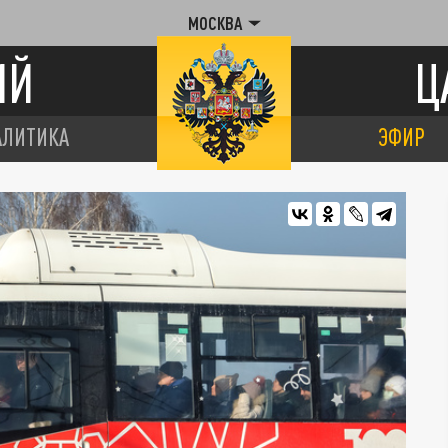
МОСКВА
ИЙ
Ц
АЛИТИКА
ЭФИР