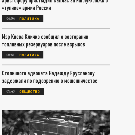
Христофору пристыдил Каллас за наглую ложь о
«тупике» армии России
06:04
ПОЛИТИКА
Мэр Киева Кличко сообщил о возгорании
топливных резервуаров после взрывов
05:51
ПОЛИТИКА
Столичного адвоката Надежду Ерусланову
задержали по подозрению в мошенничестве
05:40
ОБЩЕСТВО