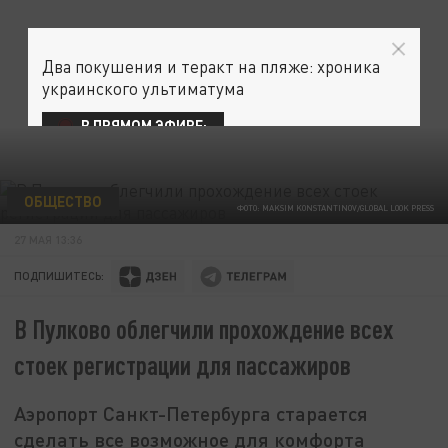
Два покушения и теракт на пляже: хроника
украинского ультиматума
В ПРЯМОМ ЭФИРЕ:
ОБЩЕСТВО
ФОТО: MAKSIM KONSTANTINOV/GLOBAL LOOK PRESS
27 МАЯ 13:36
ПОДПИШИТЕСЬ:
В Пулково облегчили прохождение всех
стоек регистрации для пассажиров
Аэропорт Санкт-Петербурга старается
сделать все возможное для комфорта