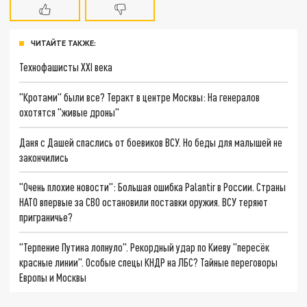
ЧИТАЙТЕ ТАКЖЕ:
Технофашисты XXI века
"Кротами" были все? Теракт в центре Москвы: На генералов
охотятся "живые дроны"
Даня с Дашей спаслись от боевиков ВСУ. Но беды для малышей не
закончились
"Очень плохие новости": Большая ошибка Palantir в России. Страны
НАТО впервые за СВО остановили поставки оружия. ВСУ теряют
приграничье?
"Терпение Путина лопнуло". Рекордный удар по Киеву "пересёк
красные линии". Особые спецы КНДР на ЛБС? Тайные переговоры
Европы и Москвы