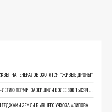
ОСКВЫ: НА ГЕНЕРАЛОВ ОХОТЯТСЯ "ЖИВЫЕ ДРОНЫ"
ЧЕЛЛЕНДЖ «ВКОНТАКТЕ», ПОСВЯЩЕННЫЙ 300-ЛЕТИЮ ПЕРМИ, ЗАВЕРШИЛИ БОЛЕЕ 300 ТЫСЯЧ ЧЕЛОВЕК
ДЕПУТАТ ЗАКСОБРАНИЯ ХОЧЕТ ЗАСТРОИТЬ КОТТЕДЖАМИ ЗЕМЛИ БЫВШЕГО УЧХОЗА «ЛИПОВАЯ ГОРА» В ПЕРМИ