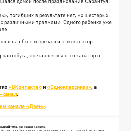
ащался домой после празднования Сабантуя.
», погибших в результате нет, но шестерых
 с различными травмами. Одного ребенка уже
аве.
шел на обгон и врезался в экскаватор.
роавтобуса, врезавшегося в экскаватор в
етях
«ВКонтакте»
и
«Одноклассники»
, а
-канал
.
ем канале «Дзен»
.
сывайтесь на наши каналы
ыми узнавайте о главных новостях и важнейших событиях дня.