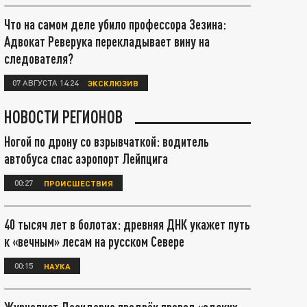
Что на самом деле убило профессора Зезина:
Адвокат Реверука перекладывает вину на
следователя?
07 АВГУСТА 14:24
ЭКСКЛЮЗИВ
НОВОСТИ РЕГИОНОВ
Ногой по дрону со взрывчаткой: водитель
автобуса спас аэропорт Лейпцига
00:27
ПРОИСШЕСТВИЯ
40 тысяч лет в болотах: древняя ДНК укажет путь
к «вечным» лесам на русском Севере
00:15
НАУКА