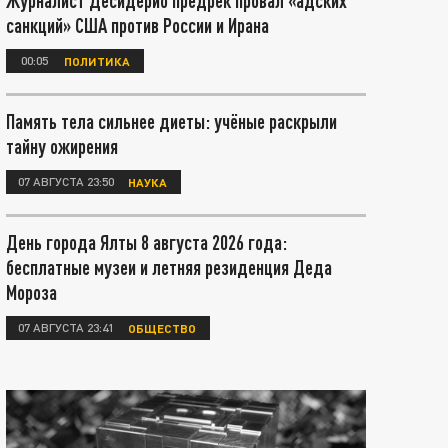
Журналист Десидерио предрёк провал «адских
санкций» США против России и Ирана
00:05
ПОЛИТИКА
Память тела сильнее диеты: учёные раскрыли
тайну ожирения
07 АВГУСТА 23:50
НАУКА
День города Ялты 8 августа 2026 года:
бесплатные музеи и летняя резиденция Деда
Мороза
07 АВГУСТА 23:41
ОБЩЕСТВО