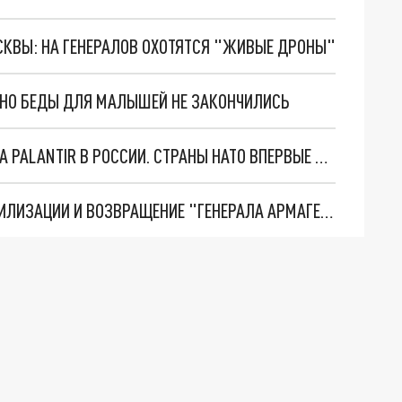
ОСКВЫ: НА ГЕНЕРАЛОВ ОХОТЯТСЯ "ЖИВЫЕ ДРОНЫ"
. НО БЕДЫ ДЛЯ МАЛЫШЕЙ НЕ ЗАКОНЧИЛИСЬ
"ОЧЕНЬ ПЛОХИЕ НОВОСТИ": БОЛЬШАЯ ОШИБКА PALANTIR В РОССИИ. СТРАНЫ НАТО ВПЕРВЫЕ ЗА СВО ОСТАНОВИЛИ ПОСТАВКИ ОРУЖИЯ. ВСУ ТЕРЯЮТ ПРИГРАНИЧЬЕ?
ТРИ ГЛАВНЫХ ИНСАЙДА ОБ СВО. ОТМЕНА МОБИЛИЗАЦИИ И ВОЗВРАЩЕНИЕ "ГЕНЕРАЛА АРМАГЕДДОНА"? ОТЛИЧНЫЕ НОВОСТИ, КОТОРЫЕ ЖДАЛИ ВСЕ