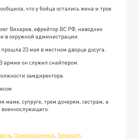
общила, что у бойца остались жена и трое
Олег Вихарев, ефрейтор ВС РФ, наводчик
ли в окружной администрации.
прошла 23 мая в местном дворце досуга.
 В армии он служил снайпером.
 должности замдиректора.
есом.
маме, супруге, трем дочерям, сестрам, а
о военнослужащего.
да»!
акте
,
Одноклассники
,
Telegram
.