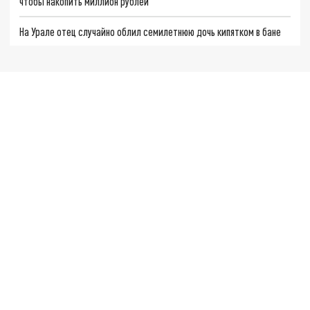
чтобы накопить миллион рублей
На Урале отец случайно облил семилетнюю дочь кипятком в бане