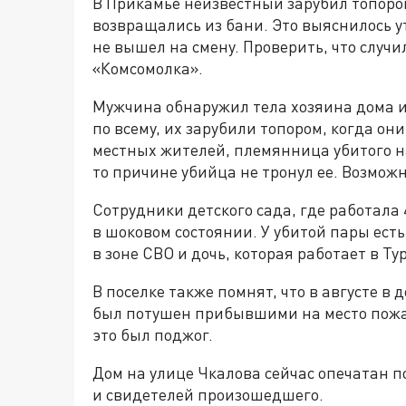
В Прикамье неизвестный зарубил топором
возвращались из бани. Это выяснилось у
не вышел на смену. Проверить, что случи
«Комсомолка».
Мужчина обнаружил тела хозяина дома и
по всему, их зарубили топором, когда он
местных жителей, племянница убитого на
то причине убийца не тронул ее. Возможн
Сотрудники детского сада, где работала
в шоковом состоянии. У убитой пары ест
в зоне СВО и дочь, которая работает в Ту
В поселке также помнят, что в августе в
был потушен прибывшими на место пожа
это был поджог.
Дом на улице Чкалова сейчас опечатан 
и свидетелей произошедшего.