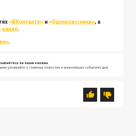
етях
«ВКонтакте»
и
«Одноклассники»
, а
-канал
.
ен»
.
сывайтесь на наши каналы
ыми узнавайте о главных новостях и важнейших событиях дня.