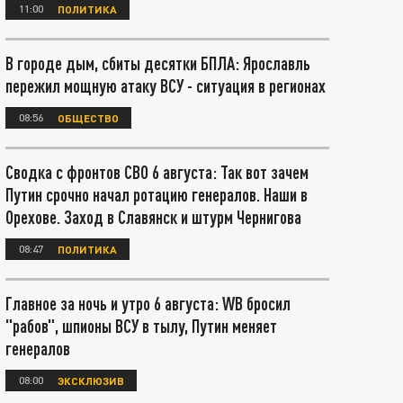
11:00
ПОЛИТИКА
В городе дым, сбиты десятки БПЛА: Ярославль
пережил мощную атаку ВСУ - ситуация в регионах
08:56
ОБЩЕСТВО
Сводка с фронтов СВО 6 августа: Так вот зачем
Путин срочно начал ротацию генералов. Наши в
Орехове. Заход в Славянск и штурм Чернигова
08:47
ПОЛИТИКА
Главное за ночь и утро 6 августа: WB бросил
"рабов", шпионы ВСУ в тылу, Путин меняет
генералов
08:00
ЭКСКЛЮЗИВ