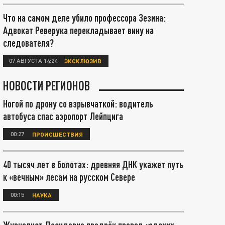
Что на самом деле убило профессора Зезина:
Адвокат Реверука перекладывает вину на
следователя?
07 АВГУСТА 14:24
ЭКСКЛЮЗИВ
НОВОСТИ РЕГИОНОВ
Ногой по дрону со взрывчаткой: водитель
автобуса спас аэропорт Лейпцига
00:27
ПРОИСШЕСТВИЯ
40 тысяч лет в болотах: древняя ДНК укажет путь
к «вечным» лесам на русском Севере
00:15
НАУКА