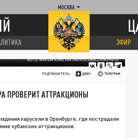
МОСКВА
ИЙ
Ц
АЛИТИКА
ЭФИР
ФОТО: MAKSIM KONSTANTINOV/GLOBALLOOKPRESS
ПОДПИШИТЕСЬ:
РА ПРОВЕРИТ АТТРАКЦИОНЫ
падения карусели в Оренбурге, где пострадали
яние кубанских аттракционов.