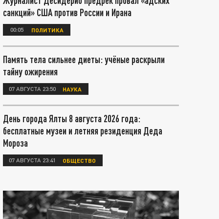
Журналист Десидерио предрёк провал «адских
санкций» США против России и Ирана
00:05
ПОЛИТИКА
Память тела сильнее диеты: учёные раскрыли
тайну ожирения
07 АВГУСТА 23:50
НАУКА
День города Ялты 8 августа 2026 года:
бесплатные музеи и летняя резиденция Деда
Мороза
07 АВГУСТА 23:41
ОБЩЕСТВО