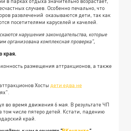
и в парках отдыха значительно возрастает,
есчастных случаев. Особенно печально, что
оров развлечений оказываются дети, так как
тся посетителями каруселей и качелей.
ускаются нарушения законодательства, которые
этим организована комплексная проверка",
 края.
аконность размещения аттракционов, а также
 аттракционов Хосты
дети едва не
ях".
л во время движения 6 мая. В результате ЧП
в том числе пятеро детей. Кстати, падению
одарский край.
иняйтесь к нам в соцсетях
"
ВКонтакте
"
,