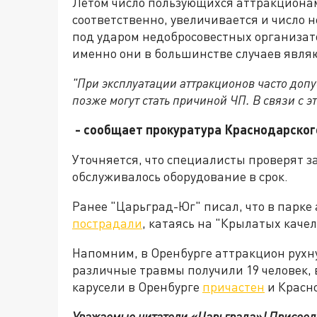
Летом число пользующихся аттракционам
соответственно, увеличивается и число н
под ударом недобросовестных организат
именно они в большинстве случаев являю
"При эксплуатации аттракционов часто доп
позже могут стать причиной ЧП. В связи с 
- сообщает прокуратура Краснодарского
Уточняется, что специалисты проверят з
обслуживалось оборудование в срок.
Ранее "Царьград-Юг" писал, что в парке
пострадали
, катаясь на "Крылатых качел
Напомним, в Оренбурге аттракцион рухну
различные травмы получили 19 человек, 
карусели в Оренбурге
причастен
и Красн
Уважаемые читатели «Царьграда»!
Присоед