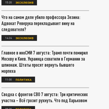
15:20
ЭКСКЛЮЗИВ
Что на самом деле убило профессора Зезина:
Адвокат Реверука перекладывает вину на
следователя?
14:24
ЭКСКЛЮЗИВ
Главное в иноСМИ 7 августа: Трамп почти помирил
Москву и Киев. Украинца схватили в Германии за
шпионаж. Штаты просят вернуть бывшего
морпеха
11:00
ПОЛИТИКА
Сводка с фронтов СВО 7 августа: Три критических
участка – Всё грозит рухнуть. Что под Харьковом
08:30
ПОЛИТИКА