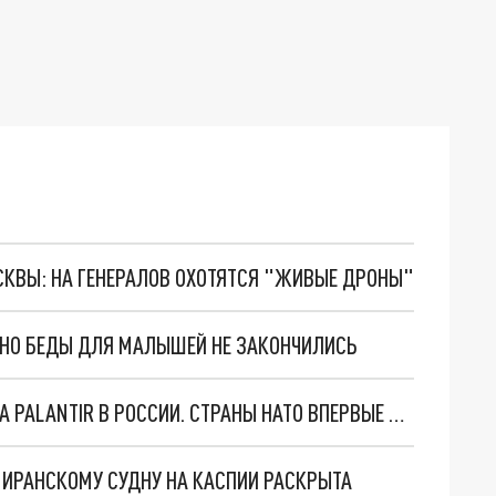
ОСКВЫ: НА ГЕНЕРАЛОВ ОХОТЯТСЯ "ЖИВЫЕ ДРОНЫ"
. НО БЕДЫ ДЛЯ МАЛЫШЕЙ НЕ ЗАКОНЧИЛИСЬ
"ОЧЕНЬ ПЛОХИЕ НОВОСТИ": БОЛЬШАЯ ОШИБКА PALANTIR В РОССИИ. СТРАНЫ НАТО ВПЕРВЫЕ ЗА СВО ОСТАНОВИЛИ ПОСТАВКИ ОРУЖИЯ. ВСУ ТЕРЯЮТ ПРИГРАНИЧЬЕ?
О ИРАНСКОМУ СУДНУ НА КАСПИИ РАСКРЫТА