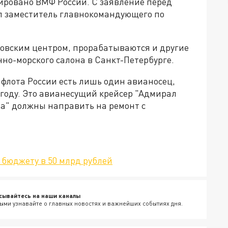
ировано ВМФ России. С заявление перед
ил заместитель главнокомандующего по
овским центром, прорабатываются и другие
енно-морского салона в Санкт-Петербурге.
флота России есть лишь один авианосец,
 году. Это авианесущий крейсер "Адмирал
а" должны направить на ремонт с
 бюджету в 50 млрд рублей
сывайтесь на наши каналы
ыми узнавайте о главных новостях и важнейших событиях дня.