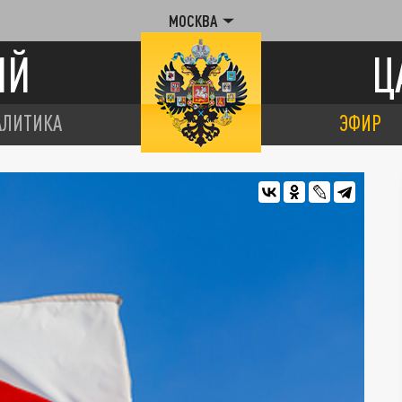
МОСКВА
ИЙ
Ц
АЛИТИКА
ЭФИР