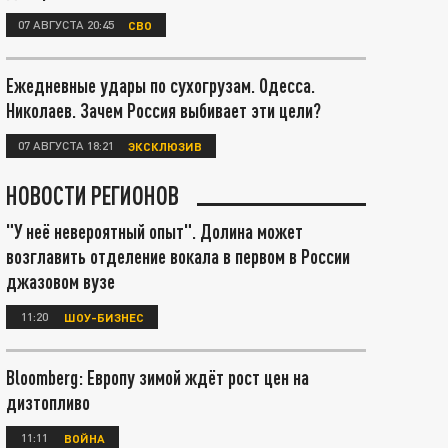
07 АВГУСТА 20:45
СВО
Ежедневные удары по сухогрузам. Одесса.
Николаев. Зачем Россия выбивает эти цели?
07 АВГУСТА 18:21
ЭКСКЛЮЗИВ
НОВОСТИ РЕГИОНОВ
"У неё невероятный опыт". Долина может
возглавить отделение вокала в первом в России
джазовом вузе
11:20
ШОУ-БИЗНЕС
Bloomberg: Европу зимой ждёт рост цен на
дизтопливо
11:11
ВОЙНА