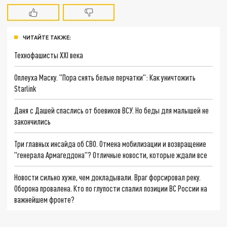
ЧИТАЙТЕ ТАКЖЕ:
Технофашисты XXI века
Оплеуха Маску. "Пора снять белые перчатки": Как уничтожить
Starlink
Даня с Дашей спаслись от боевиков ВСУ. Но беды для малышей не
закончились
Три главных инсайда об СВО. Отмена мобилизации и возвращение
"генерала Армагеддона"? Отличные новости, которые ждали все
Новости сильно хуже, чем докладывали. Враг форсировал реку.
Оборона провалена. Кто по глупости спалил позиции ВС России на
важнейшем фронте?