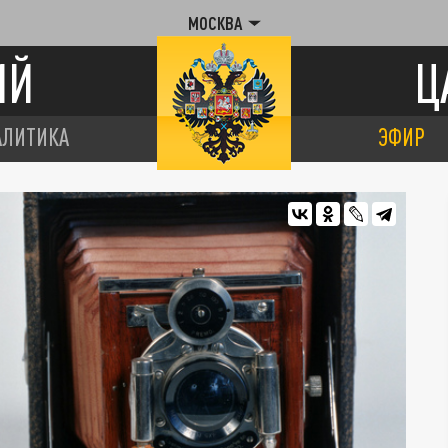
МОСКВА
ИЙ
Ц
АЛИТИКА
ЭФИР