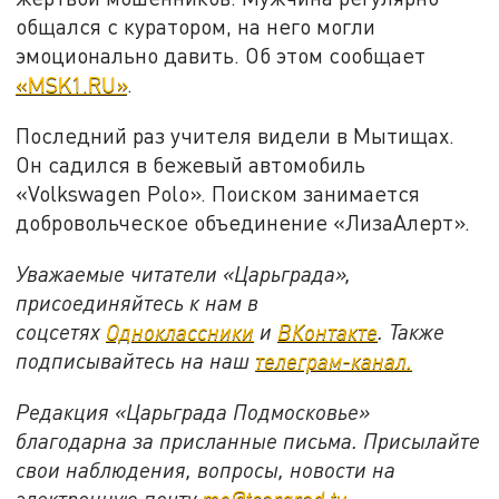
общался с куратором, на него могли
эмоционально давить. Об этом сообщает
«MSK1.RU»
.
Последний раз учителя видели в Мытищах.
Он садился в бежевый автомобиль
«Volkswagen Polо». Поиском занимается
добровольческое объединение «ЛизаАлерт».
Уважаемые читатели «Царьграда»,
присоединяйтесь к нам в
соцсетях
Одноклассники
и
ВКонтакте
. Также
подписывайтесь на наш
телеграм-канал.
Редакция «Царьграда Подмосковье»
благодарна за присланные письма. Присылайте
свои наблюдения, вопросы, новости на
электронную почту
mo@tsargrad.tv