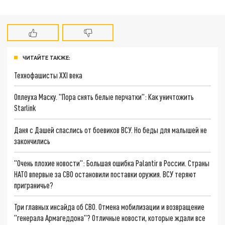
ЧИТАЙТЕ ТАКЖЕ:
Технофашисты XXI века
Оплеуха Маску. "Пора снять белые перчатки": Как уничтожить
Starlink
Даня с Дашей спаслись от боевиков ВСУ. Но беды для малышей не
закончились
"Очень плохие новости": Большая ошибка Palantir в России. Страны
НАТО впервые за СВО остановили поставки оружия. ВСУ теряют
приграничье?
Три главных инсайда об СВО. Отмена мобилизации и возвращение
"генерала Армагеддона"? Отличные новости, которые ждали все