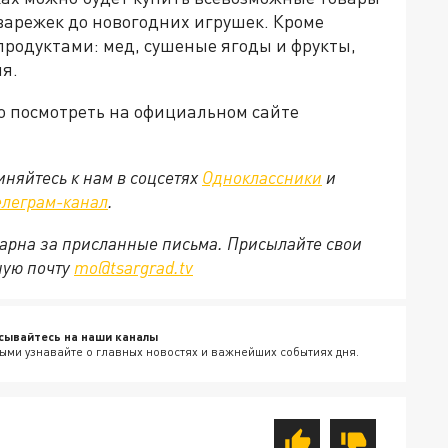
варежек до новогодних игрушек. Кроме
продуктами: мед, сушеные ягоды и фрукты,
ия.
о посмотреть на официальном сайте
няйтесь к нам в соцсетях
Одноклассники
и
елеграм-канал
.
арна за присланные письма. Присылайте свои
ную почту
mo@tsargrad.tv
сывайтесь на наши каналы
ыми узнавайте о главных новостях и важнейших событиях дня.