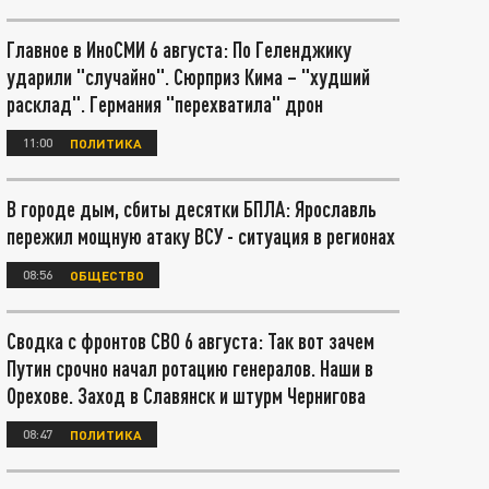
Главное в ИноСМИ 6 августа: По Геленджику
ударили "случайно". Сюрприз Кима – "худший
расклад". Германия "перехватила" дрон
11:00
ПОЛИТИКА
В городе дым, сбиты десятки БПЛА: Ярославль
пережил мощную атаку ВСУ - ситуация в регионах
08:56
ОБЩЕСТВО
Сводка с фронтов СВО 6 августа: Так вот зачем
Путин срочно начал ротацию генералов. Наши в
Орехове. Заход в Славянск и штурм Чернигова
08:47
ПОЛИТИКА