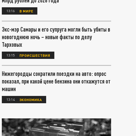
млрд рублей до 2028 года
13:16
В МИРЕ
Экс-мэр Самары и его супруга могли быть убиты в
новогоднюю ночь – новые факты по делу
Тарховых
13:15
ПРОИСШЕСТВИЯ
Нижегородцы сократили поездки на авто: опрос
показал, при какой цене бензина они откажутся от
машин
13:14
ЭКОНОМИКА