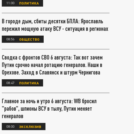
11:00
ПОЛИТИКА
В городе дым, сбиты десятки БПЛА: Ярославль
пережил мощную атаку ВСУ - ситуация в регионах
08:56
ОБЩЕСТВО
Сводка с фронтов СВО 6 августа: Так вот зачем
Путин срочно начал ротацию генералов. Наши в
Орехове. Заход в Славянск и штурм Чернигова
08:47
ПОЛИТИКА
Главное за ночь и утро 6 августа: WB бросил
"рабов", шпионы ВСУ в тылу, Путин меняет
генералов
08:00
ЭКСКЛЮЗИВ