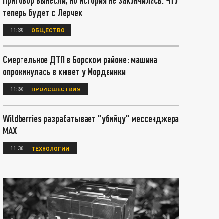
Приговор вынесли, но история не закончилась. Что
теперь будет с Лерчек
11:30
ОБЩЕСТВО
Смертельное ДТП в Борском районе: машина
опрокинулась в кювет у Мордвинки
11:30
ПРОИСШЕСТВИЯ
Wildberries разрабатывает "убийцу" мессенджера
МАХ
11:30
ТЕХНОЛОГИИ