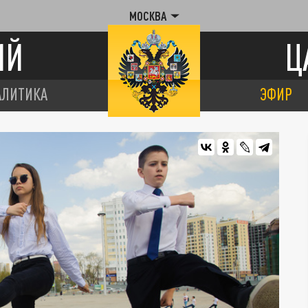
МОСКВА
ИЙ
Ц
АЛИТИКА
ЭФИР