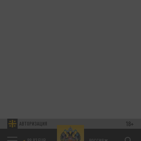
18+
АВТОРИЗАЦИЯ
89.93 EUR
РОССИЯ