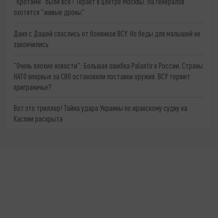
"Кротами" были все? Теракт в центре Москвы: На генералов
охотятся "живые дроны"
Даня с Дашей спаслись от боевиков ВСУ. Но беды для малышей не
закончились
"Очень плохие новости": Большая ошибка Palantir в России. Страны
НАТО впервые за СВО остановили поставки оружия. ВСУ теряют
приграничье?
Вот это триллер! Тайна удара Украины по иранскому судну на
Каспии раскрыта