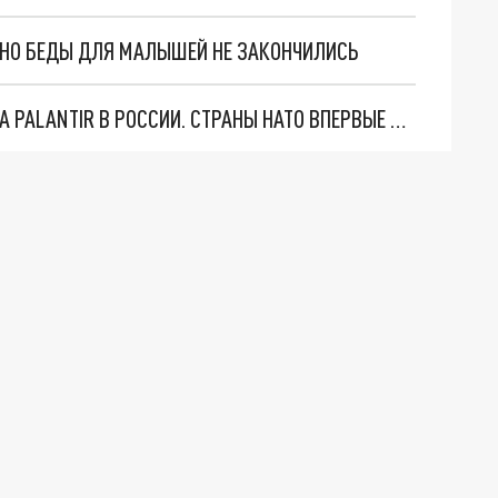
. НО БЕДЫ ДЛЯ МАЛЫШЕЙ НЕ ЗАКОНЧИЛИСЬ
"ОЧЕНЬ ПЛОХИЕ НОВОСТИ": БОЛЬШАЯ ОШИБКА PALANTIR В РОССИИ. СТРАНЫ НАТО ВПЕРВЫЕ ЗА СВО ОСТАНОВИЛИ ПОСТАВКИ ОРУЖИЯ. ВСУ ТЕРЯЮТ ПРИГРАНИЧЬЕ?