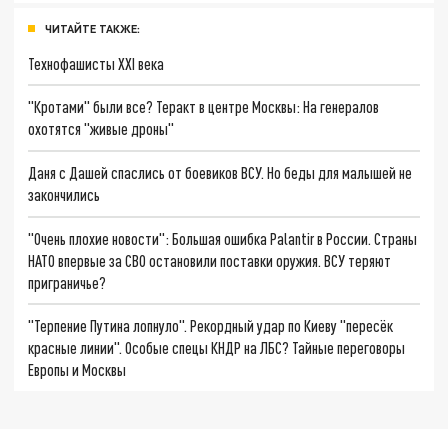
ЧИТАЙТЕ ТАКЖЕ:
Технофашисты XXI века
"Кротами" были все? Теракт в центре Москвы: На генералов
охотятся "живые дроны"
Даня с Дашей спаслись от боевиков ВСУ. Но беды для малышей не
закончились
"Очень плохие новости": Большая ошибка Palantir в России. Страны
НАТО впервые за СВО остановили поставки оружия. ВСУ теряют
приграничье?
"Терпение Путина лопнуло". Рекордный удар по Киеву "пересёк
красные линии". Особые спецы КНДР на ЛБС? Тайные переговоры
Европы и Москвы