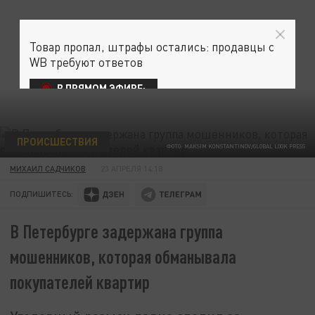
Товар пропал, штрафы остались: продавцы с
WB требуют ответов
В ПРЯМОМ ЭФИРЕ:
ПРОИСШЕСТВИЯ
ФОТО: MAKSIM KONSTANTINOV/GLOBAL LOOK PRESS
МИХАИЛ САДЧИКОВ
23 АПРЕЛЯ 14:18
ПОДПИШИТЕСЬ:
В Петербурге задержана группа
мошенников, которая обманывала
покупателей квартир