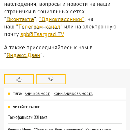
наблюдения, вопросы и новости на наши
странички в социальных сетях
"
Вконтакте
",
"Одноклассники"
, на
наш
"Телеграм-канал"
или на электронную
почту
spb@Tsargrad.TV
А также присоединяйтесь к нам в
"
Яндекс.Дзен
".
ТЕГИ:
АНИЧКОВ МОСТ
КОНИ АНИЧКОВА МОСТА
ЧИТАЙТЕ ТАКЖЕ:
Технофашисты XXI века
Оплеуха Маску. "Пора снять белые перчатки": Как уничтожить