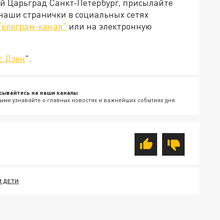
ей Царьград Санкт-Петербург, присылайте
 наши странички в социальных сетях
Телеграм-канал"
или на электронную
с.Дзен
".
сывайтесь на наши каналы
ыми узнавайте о главных новостях и важнейших событиях дня.
И ДЕТИ