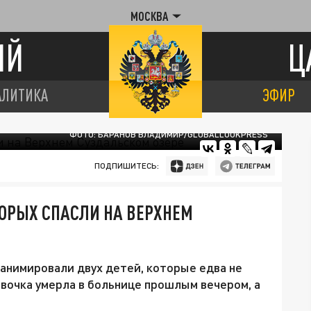
МОСКВА
ИЙ
Ц
АЛИТИКА
ЭФИР
ФОТО: БАРАНОВ ВЛАДИМИР/GLOBALLOOKPRESS
ПОДПИШИТЕСЬ:
ТОРЫХ СПАСЛИ НА ВЕРХНЕМ
еанимировали двух детей, которые едва не
евочка умерла в больнице прошлым вечером, а