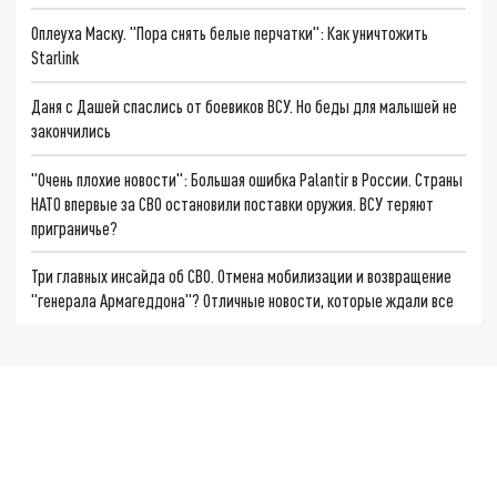
Оплеуха Маску. "Пора снять белые перчатки": Как уничтожить
Starlink
Даня с Дашей спаслись от боевиков ВСУ. Но беды для малышей не
закончились
"Очень плохие новости": Большая ошибка Palantir в России. Страны
НАТО впервые за СВО остановили поставки оружия. ВСУ теряют
приграничье?
Три главных инсайда об СВО. Отмена мобилизации и возвращение
"генерала Армагеддона"? Отличные новости, которые ждали все