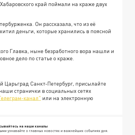
 Хабаровского край поймали на краже двух
ербурженка. Он рассказала, что из её
итил деньги, которые хранились в поясной
кого Главка, ныне безработного вора нашли и
вное дело по статье о краже.
ей Царьград Санкт-Петербург, присылайте
 наши странички в социальных сетях
Телеграм-канал"
или на электронную
сывайтесь на наши каналы
ыми узнавайте о главных новостях и важнейших событиях дня.