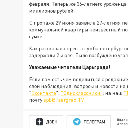
февраля. Теперь же 36-летнего уроженца
миллионов рублей.
О пропаже 29 июня заявила 27-летняя пет
коммунальной квартиры неизвестный пох
сумке.
Как рассказала пресс-служба петербургс
задержали 2 июля. Было возбуждено уголо
Уважаемые читатели Царьграда!
Если вам есть чем поделиться с редакци
свои наблюдения, вопросы и новости на
"
Вконтакте
",
"Одноклассники"
, на наш
"
почту
spb@Tsargrad.TV
Подпи
ДЗЕН
ТЕЛЕГРАМ
и перв