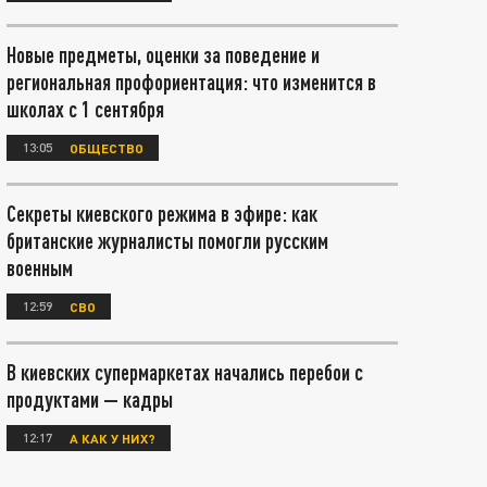
Новые предметы, оценки за поведение и
региональная профориентация: что изменится в
школах с 1 сентября
13:05
ОБЩЕСТВО
Секреты киевского режима в эфире: как
британские журналисты помогли русским
военным
12:59
СВО
В киевских супермаркетах начались перебои с
продуктами — кадры
12:17
А КАК У НИХ?