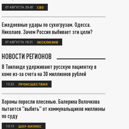
07 АВГУСТА 20:45
СВО
Ежедневные удары по сухогрузам. Одесса.
Николаев. Зачем Россия выбивает эти цели?
07 АВГУСТА 18:21
ЭКСКЛЮЗИВ
НОВОСТИ РЕГИОНОВ
В Таиланде удерживают русскую пациентку в
коме из-за счета на 30 миллионов рублей
13:22
ПРОИСШЕСТВИЯ
Хоромы поросли плесенью. Балерина Волочкова
пытается "выбить" от коммунальщиков миллионы
по суду
13:13
ШОУ-БИЗНЕС