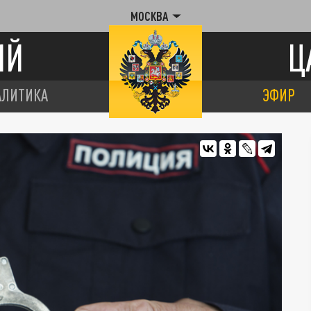
МОСКВА
ИЙ
Ц
АЛИТИКА
ЭФИР