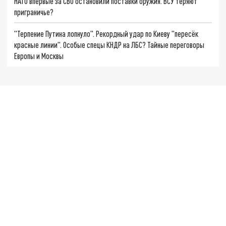
НАТО впервые за СВО остановили поставки оружия. ВСУ теряют
приграничье?
"Терпение Путина лопнуло". Рекордный удар по Киеву "пересёк
красные линии". Особые спецы КНДР на ЛБС? Тайные переговоры
Европы и Москвы