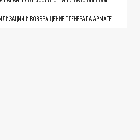
ТРИ ГЛАВНЫХ ИНСАЙДА ОБ СВО. ОТМЕНА МОБИЛИЗАЦИИ И ВОЗВРАЩЕНИЕ "ГЕНЕРАЛА АРМАГЕДДОНА"? ОТЛИЧНЫЕ НОВОСТИ, КОТОРЫЕ ЖДАЛИ ВСЕ