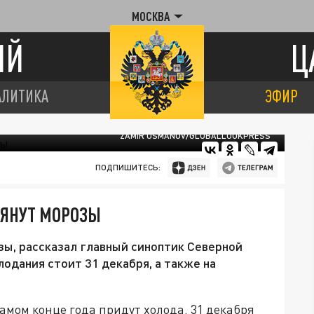
МОСКВА
ИЙ
Ц
АЛИТИКА
ЭФИР
ZAMIR USMANOV/GLOBALLOOKPRESS
ПОДПИШИТЕСЬ:
РЯНУТ МОРОЗЫ
зы, рассказал главный синоптик Северной
одания стоит 31 декабря, а также на
самом конце года придут холода. 31 декабря