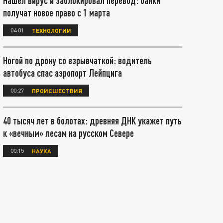
Нашел вирус и заблокировал перевод: банки
получат новое право с 1 марта
04:01
ТЕХНОЛОГИИ
Ногой по дрону со взрывчаткой: водитель
автобуса спас аэропорт Лейпцига
00:27
ПРОИСШЕСТВИЯ
40 тысяч лет в болотах: древняя ДНК укажет путь
к «вечным» лесам на русском Севере
00:15
НАУКА