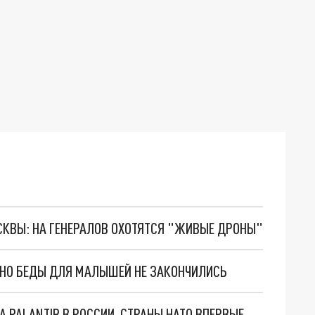
ОСКВЫ: НА ГЕНЕРАЛОВ ОХОТЯТСЯ "ЖИВЫЕ ДРОНЫ"
. НО БЕДЫ ДЛЯ МАЛЫШЕЙ НЕ ЗАКОНЧИЛИСЬ
"ОЧЕНЬ ПЛОХИЕ НОВОСТИ": БОЛЬШАЯ ОШИБКА PALANTIR В РОССИИ. СТРАНЫ НАТО ВПЕРВЫЕ ЗА СВО ОСТАНОВИЛИ ПОСТАВКИ ОРУЖИЯ. ВСУ ТЕРЯЮТ ПРИГРАНИЧЬЕ?