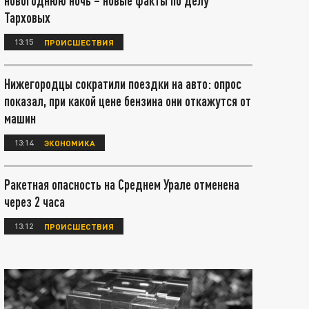
новогоднюю ночь – новые факты по делу
Тарховых
13:15
ПРОИСШЕСТВИЯ
Нижегородцы сократили поездки на авто: опрос
показал, при какой цене бензина они откажутся от
машин
13:14
ЭКОНОМИКА
Ракетная опасность на Среднем Урале отменена
через 2 часа
13:12
ПРОИСШЕСТВИЯ