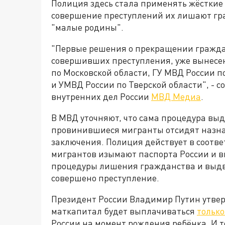
Полиция здесь стала применять жёсткие 
совершение преступлений их лишают гр
"малые родины".
"Первые решения о прекращении гражда
совершивших преступления, уже вынесен
по Московской области, ГУ МВД России п
и УМВД России по Тверской области", - 
внутренних дел России
МВД Медиа
.
В МВД уточняют, что сама процедура выд
провинившиеся мигранты отсидят назна
заключения. Полиция действует в соотве
мигрантов изымают паспорта России и в
процедуры лишения гражданства и выдво
совершено преступление.
Президент России Владимир Путин утвер
маткапитал будет выплачиваться
только
России на момент рождения ребёнка. И т