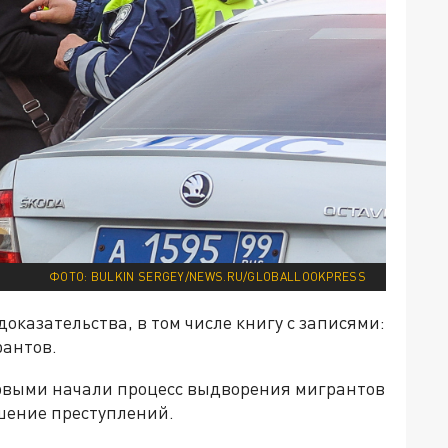
ФОТО: BULKIN SERGEY/NEWS.RU/GLOBALLOOKPRESS
казательства, в том числе книгу с записями:
рантов.
ервыми начали процесс выдворения мигрантов
шение преступлений.