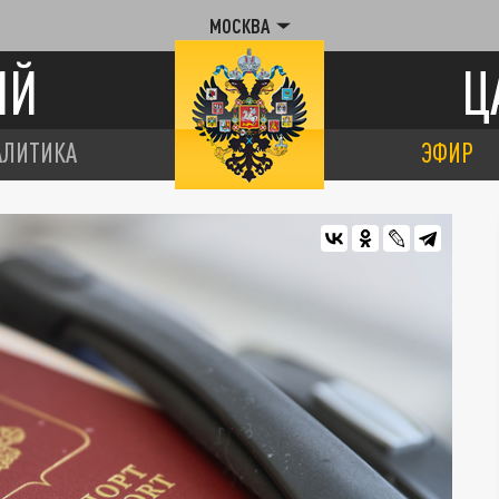
МОСКВА
ИЙ
Ц
АЛИТИКА
ЭФИР