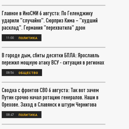
Главное в ИноСМИ 6 августа: По Геленджику
ударили "случайно". Сюрприз Кима – "худший
расклад". Германия "перехватила" дрон
11:00
ПОЛИТИКА
В городе дым, сбиты десятки БПЛА: Ярославль
пережил мощную атаку ВСУ - ситуация в регионах
08:56
ОБЩЕСТВО
Сводка с фронтов СВО 6 августа: Так вот зачем
Путин срочно начал ротацию генералов. Наши в
Орехове. Заход в Славянск и штурм Чернигова
08:47
ПОЛИТИКА