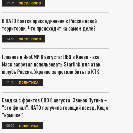
17:05
ЭКСКЛЮЗИВ
В НАТО боятся присоединения к России новой
территории. Что происходит на самом деле?
13:56
ЭКСКЛЮЗИВ
Главное в ИноСМИ 8 августа: ПВО в Киеве - всё.
Маск запретил использовать Starlink для атак
вглубь России. Украине запретили бить по КТК
11:00
ПОЛИТИКА
Сводка с фронтов СВО 8 августа: Звонок Путина –
"это финал". НАТО получила горящий поезд. Коц о
"крышке"
08:30
ПОЛИТИКА