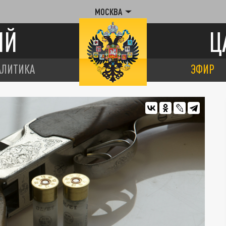
МОСКВА
ИЙ
Ц
АЛИТИКА
ЭФИР