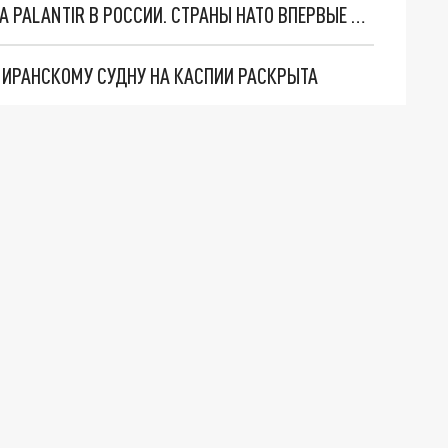
"ОЧЕНЬ ПЛОХИЕ НОВОСТИ": БОЛЬШАЯ ОШИБКА PALANTIR В РОССИИ. СТРАНЫ НАТО ВПЕРВЫЕ ЗА СВО ОСТАНОВИЛИ ПОСТАВКИ ОРУЖИЯ. ВСУ ТЕРЯЮТ ПРИГРАНИЧЬЕ?
О ИРАНСКОМУ СУДНУ НА КАСПИИ РАСКРЫТА