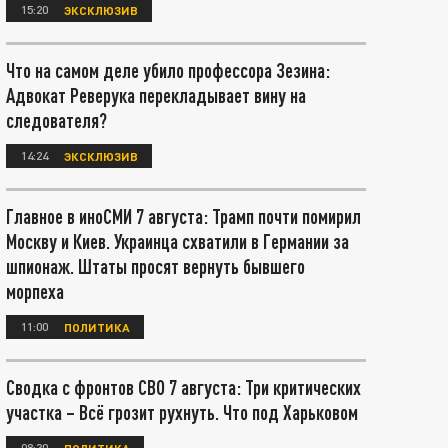
15:20
ЭКСКЛЮЗИВ
Что на самом деле убило профессора Зезина:
Адвокат Реверука перекладывает вину на
следователя?
14:24
ЭКСКЛЮЗИВ
Главное в иноСМИ 7 августа: Трамп почти помирил
Москву и Киев. Украинца схватили в Германии за
шпионаж. Штаты просят вернуть бывшего
морпеха
11:00
ПОЛИТИКА
Сводка с фронтов СВО 7 августа: Три критических
участка – Всё грозит рухнуть. Что под Харьковом
08:30
ПОЛИТИКА