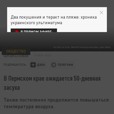
Два покушения и теракт на пляже: хроника
украинского ультиматума
В ПРЯМОМ ЭФИРЕ:
VICTOR LISITSYN, ВИКТОР ЛИСИЦЫН/GLOBAL LOOK PRESS
ОБЩЕСТВО
СЕРГЕЙ СТОЛБОВ
15 МАЯ 18:26
ПОДПИШИТЕСЬ:
В Пермском крае ожидается 50-дневная
засуха
Также постепенно продолжится повышаться
температура воздуха.