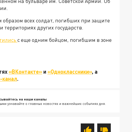
женном на бульваре им. Советской Армии. Об
ии.
 образом всех солдат, погибших при защите
и территориях других государств.
тились
с еще одним бойцом, погибшим в зоне
етях
«ВКонтакте»
и
«Одноклассники»
, а
-канал
.
сывайтесь на наши каналы
ыми узнавайте о главных новостях и важнейших событиях дня.