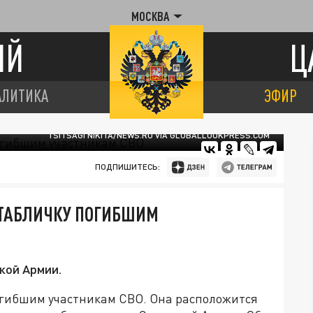
МОСКВА
ИЙ
Ц
АЛИТИКА
ЭФИР
TSITSAGI NIKITA/NEWS.RU VIA GLOBALLOOKPRESS.COM
ПОДПИШИТЕСЬ:
 ТАБЛИЧКУ ПОГИБШИМ
кой Армии.
огибшим участникам СВО. Она расположится