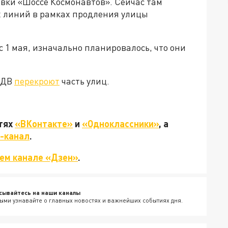
овки «Шоссе Космонавтов». Сейчас там
 линий в рамках продления улицы
 1 мая, изначально планировалось, что они
 ВДВ
перекроют
часть улиц.
етях
«ВКонтакте»
и
«Одноклассники»
, а
-канал
.
ем канале «Дзен»
.
сывайтесь на наши каналы
ыми узнавайте о главных новостях и важнейших событиях дня.