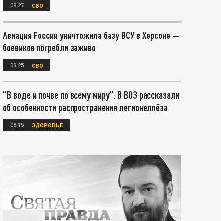
08:27
СВО
Авиация России уничтожила базу ВСУ в Херсоне —
боевиков погребли заживо
08:25
СВО
"В воде и почве по всему миру". В ВОЗ рассказали
об особенности распространения легионеллёза
08:15
ЗДОРОВЬЕ