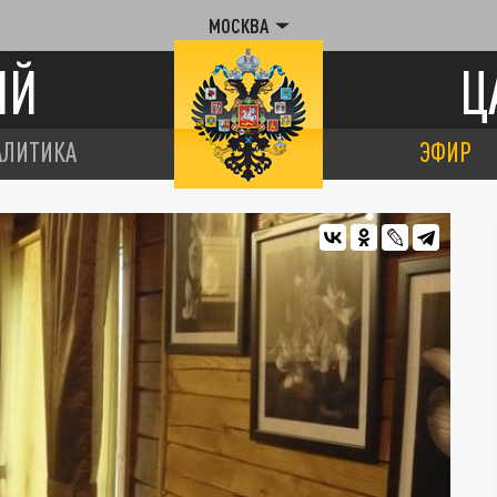
МОСКВА
ИЙ
Ц
АЛИТИКА
ЭФИР