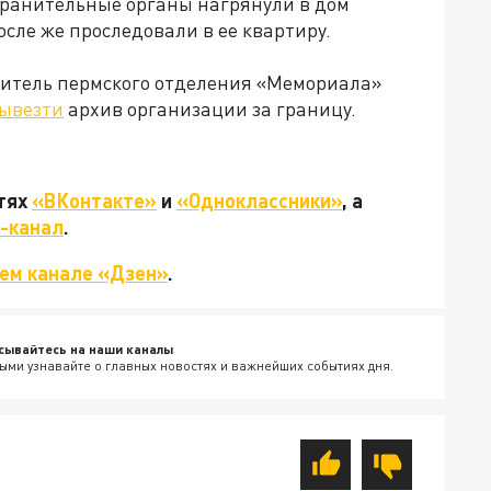
хранительные органы нагрянули в дом
осле же проследовали в ее квартиру.
дитель пермского отделения «Мемориала»
ывезти
архив организации за границу.
етях
«ВКонтакте»
и
«Одноклассники»
, а
-канал
.
ем канале «Дзен»
.
сывайтесь на наши каналы
ыми узнавайте о главных новостях и важнейших событиях дня.