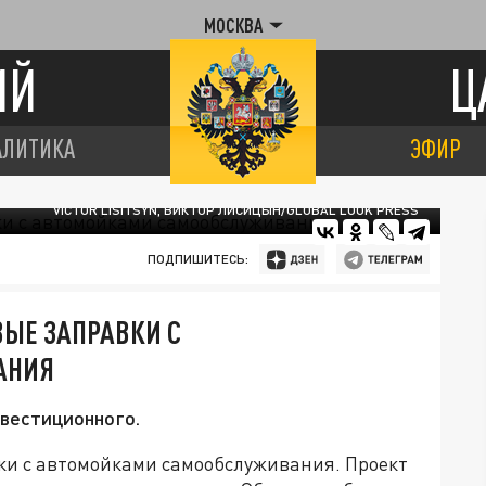
МОСКВА
ИЙ
Ц
АЛИТИКА
ЭФИР
VICTOR LISITSYN, ВИКТОР ЛИСИЦЫН/GLOBAL LOOK PRESS
ПОДПИШИТЕСЬ:
ВЫЕ ЗАПРАВКИ С
АНИЯ
нвестиционного.
ки с автомойками самообслуживания. Проект