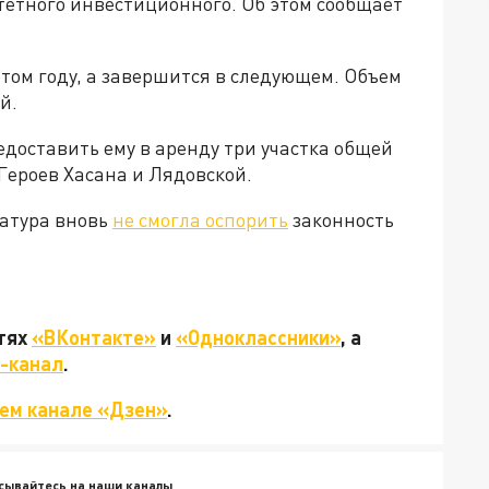
тетного инвестиционного. Об этом сообщает
этом году, а завершится в следующем. Объем
й.
доставить ему в аренду три участка общей
Героев Хасана и Лядовской.
ратура вновь
не смогла оспорить
законность
етях
«ВКонтакте»
и
«Одноклассники»
, а
-канал
.
ем канале «Дзен»
.
сывайтесь на наши каналы