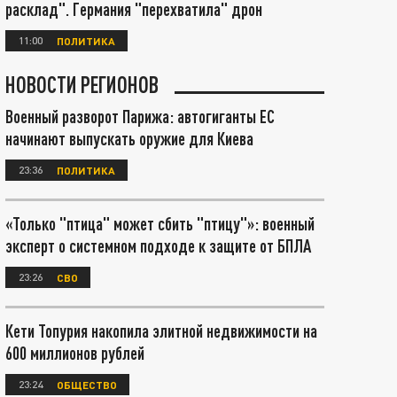
расклад". Германия "перехватила" дрон
11:00
ПОЛИТИКА
НОВОСТИ РЕГИОНОВ
Военный разворот Парижа: автогиганты ЕС
начинают выпускать оружие для Киева
23:36
ПОЛИТИКА
«Только "птица" может сбить "птицу"»: военный
эксперт о системном подходе к защите от БПЛА
23:26
СВО
Кети Топурия накопила элитной недвижимости на
600 миллионов рублей
23:24
ОБЩЕСТВО