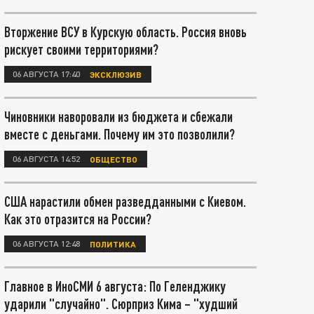
Вторжение ВСУ в Курскую область. Россия вновь
рискует своими территориями?
06 АВГУСТА 17:40
ЭКСКЛЮЗИВ
Чиновники наворовали из бюджета и сбежали
вместе с деньгами. Почему им это позволили?
06 АВГУСТА 14:52
ОБЩЕСТВО
США нарастили обмен разведданными с Киевом.
Как это отразится на России?
06 АВГУСТА 12:48
ПОЛИТИКА
Главное в ИноСМИ 6 августа: По Геленджику
ударили "случайно". Сюрприз Кима – "худший