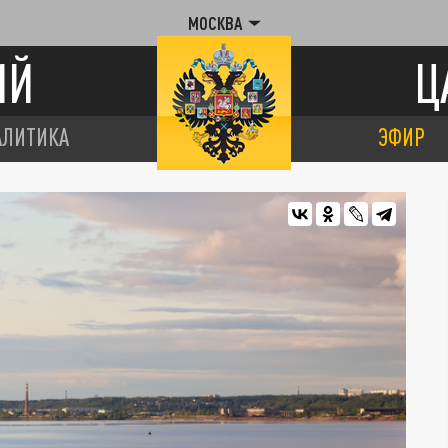
МОСКВА
ИЙ
Ц
АЛИТИКА
ЭФИР