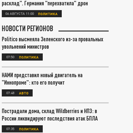
расклад". Германия "перехватила" дрон
06 АВГУСТА 11:00
ПОЛИТИКА
НОВОСТИ РЕГИОНОВ
Politico высмеяла Зеленского из-за провальных
увольнений министров
07:50
ПОЛИТИКА
НАМИ представил новый двигатель на
"Иннопроме": кто его получит
07:48
АВТО
Пострадали дома, склад Wildberries и НПЗ: в
России ликвидируют последствия атак БПЛА
07:35
ПОЛИТИКА