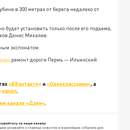
бине в 300 метрах от берега недалеко от
но будет установить только после его подъема,
сков Денис Михалев.
йным экспонатом.
нчен
ремонт дороги Пермь — Ильинский.
етях
«ВКонтакте»
и
«Одноклассники»
, а
-канал
.
ем канале «Дзен»
.
сывайтесь на наши каналы
ыми узнавайте о главных новостях и важнейших событиях дня.