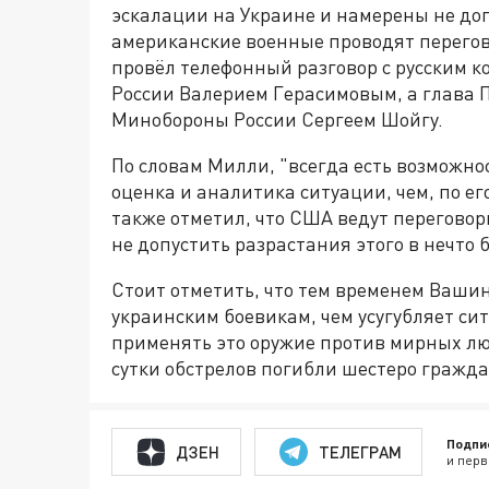
эскалации на Украине и намерены не допу
американские военные проводят перегов
провёл телефонный разговор с русским 
России Валерием Герасимовым, а глава 
Минобороны России Сергеем Шойгу.
По словам Милли, "всегда есть возможно
оценка и аналитика ситуации, чем, по е
также отметил, что США ведут переговор
не допустить разрастания этого в нечто б
Стоит отметить, что тем временем Ваши
украинским боевикам, чем усугубляет си
применять это оружие против мирных л
сутки обстрелов погибли шестеро гражда
Подпи
ДЗЕН
ТЕЛЕГРАМ
и перв