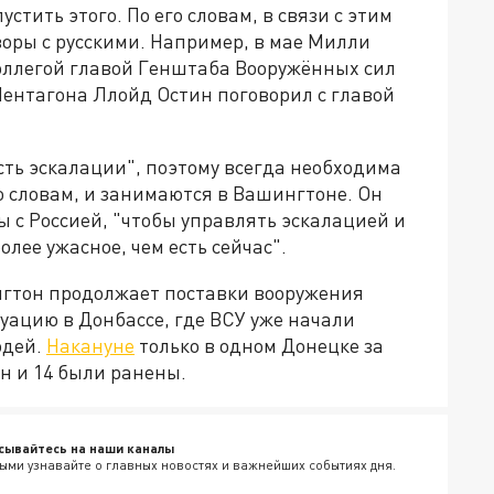
стить этого. По его словам, в связи с этим
оры с русскими. Например, в мае Милли
коллегой главой Генштаба Вооружённых сил
Пентагона Ллойд Остин поговорил с главой
сть эскалации", поэтому всегда необходима
го словам, и занимаются в Вашингтоне. Он
ы с Россией, "чтобы управлять эскалацией и
олее ужасное, чем есть сейчас".
нгтон продолжает поставки вооружения
туацию в Донбассе, где ВСУ уже начали
юдей.
Накануне
только в одном Донецке за
н и 14 были ранены.
сывайтесь на наши каналы
ыми узнавайте о главных новостях и важнейших событиях дня.