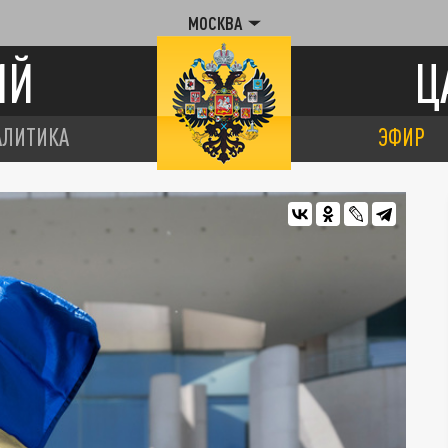
МОСКВА
ИЙ
Ц
АЛИТИКА
ЭФИР