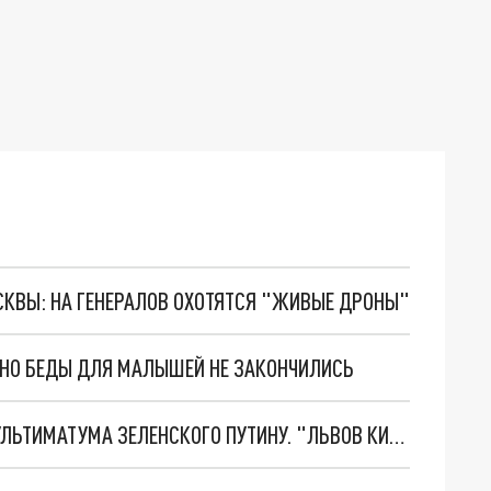
ОСКВЫ: НА ГЕНЕРАЛОВ ОХОТЯТСЯ "ЖИВЫЕ ДРОНЫ"
. НО БЕДЫ ДЛЯ МАЛЫШЕЙ НЕ ЗАКОНЧИЛИСЬ
НОВОЕ МАСШТАБНЕЙШЕЕ НАСТУПЛЕНИЕ. ТРИ УЛЬТИМАТУМА ЗЕЛЕНСКОГО ПУТИНУ. "ЛЬВОВ КИМА" ПОСТАВЯТ НА ПВО? ГЛОБАЛЬНЫЙ ПРОРЫВ ПОД ЗАПОРОЖЬЕМ