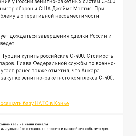
ния у России зенитно-ракетных систем С-400
инистр обороны США Джеймс Мэттис. При
облему в оперативной несовместимости
дует дождаться завершения сделки России и
иведет.
 Турции купить российские С-400. Стоимость
ларов. Глава Федеральной службы по военно-
угаев ранее также отметил, что Анкара
закупке зенитно-ракетного комплекса С-400.
осещать базу НАТО в Конье
сывайтесь на наши каналы
ыми узнавайте о главных новостях и важнейших событиях дня.