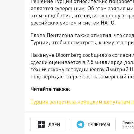
Решение Турции относительно приобрете
является суверенным. Об этом заявил м
этом он добавил, что видит основную пр
российских систем и систем НАТО.
Глава Пентагона также отметил, что сле
Турции, чтобы посмотреть, к чему это пр
Накануне Bloomberg сообщило о согласии
сделки оценивается в 2,5 миллиарда дол
техническому сотрудничеству Дмитрий Ш
подтверждает серьезность намерений по 
Читайте также:
Турция запретила немецким депутатам п
Подпи
ДЗЕН
ТЕЛЕГРАМ
и перв