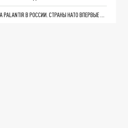
"ОЧЕНЬ ПЛОХИЕ НОВОСТИ": БОЛЬШАЯ ОШИБКА PALANTIR В РОССИИ. СТРАНЫ НАТО ВПЕРВЫЕ ЗА СВО ОСТАНОВИЛИ ПОСТАВКИ ОРУЖИЯ. ВСУ ТЕРЯЮТ ПРИГРАНИЧЬЕ?