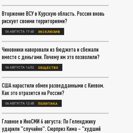
Вторжение ВСУ в Курскую область. Россия вновь
рискует своими территориями?
06 АВГУСТА 17:40
ЭКСКЛЮЗИВ
Чиновники наворовали из бюджета и сбежали
вместе с деньгами. Почему им это позволили?
06 АВГУСТА 14:52
ОБЩЕСТВО
США нарастили обмен разведданными с Киевом.
Как это отразится на России?
06 АВГУСТА 12:48
ПОЛИТИКА
Главное в ИноСМИ 6 августа: По Геленджику
ударили "случайно". Сюрприз Кима – "худший