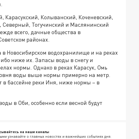
.
й, Карасукский, Колыванский, Коченевский,
, Северный, Тогучинский и Маслянинский
режде всего, дачные общества в
Советском районах.
 в Новосибирском водохранилище и на реках
ибо ниже их. Запасы воды в снегу и
елах нормы. Однако в реках Карасук, Омь
ровня воды выше нормы примерно на метр.
в бассейне реки Иня, ниже нормы – в
воды в Оби, особенно если весной будут
сывайтесь на наши каналы
ыми узнавайте о главных новостях и важнейших событиях дня.