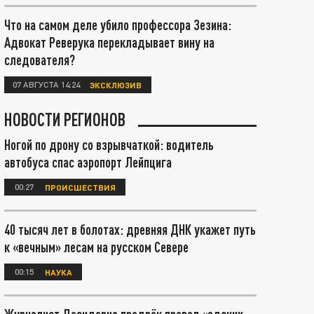
Что на самом деле убило профессора Зезина:
Адвокат Реверука перекладывает вину на
следователя?
07 АВГУСТА 14:24
ЭКСКЛЮЗИВ
НОВОСТИ РЕГИОНОВ
Ногой по дрону со взрывчаткой: водитель
автобуса спас аэропорт Лейпцига
00:27
ПРОИСШЕСТВИЯ
40 тысяч лет в болотах: древняя ДНК укажет путь
к «вечным» лесам на русском Севере
00:15
НАУКА