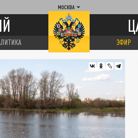
МОСКВА
ИЙ
Ц
АЛИТИКА
ЭФИР