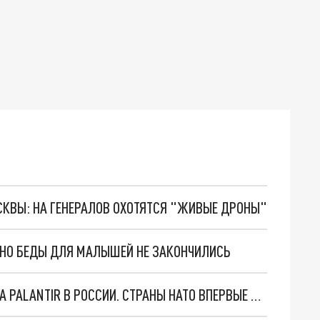
ОСКВЫ: НА ГЕНЕРАЛОВ ОХОТЯТСЯ "ЖИВЫЕ ДРОНЫ"
. НО БЕДЫ ДЛЯ МАЛЫШЕЙ НЕ ЗАКОНЧИЛИСЬ
"ОЧЕНЬ ПЛОХИЕ НОВОСТИ": БОЛЬШАЯ ОШИБКА PALANTIR В РОССИИ. СТРАНЫ НАТО ВПЕРВЫЕ ЗА СВО ОСТАНОВИЛИ ПОСТАВКИ ОРУЖИЯ. ВСУ ТЕРЯЮТ ПРИГРАНИЧЬЕ?