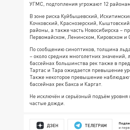
УГМС, подтопления угрожают 12 районам
В зоне риска Куйбышевский, Искитимски
Кочковский, Краснозерский, Кыштовский
районы, а также часть Новосибирска – п
Первомайском, Ленинском, Кировском и 
По сообщению синоптиков, толщина льда
– около средних многолетних значений, л
бассейнах большинства рек также в пред
Тартас и Тара ожидается превышение у
Также некоторое превышение наблюдают 
бассейнах рек Бакса и Каргат.
Не исключён и серьёзный подъём уровня 
частые дожди.
Подпи
ДЗЕН
ТЕЛЕГРАМ
и перв